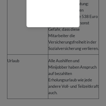
werden. Aber Achtung:
Denken Sie bei ihren
Minijobbern an die 538 Euro
Grenze. Sie laufen sonst
Gefahr, dass diese
Mitarbeiter die
Versicherungsfreiheit in der
Sozialversicherung verlieren.
Urlaub
Alle Aushilfen und
Minijobber haben Anspruch
auf bezahlten
Erholungsurlaub wie jede
andere Voll- und Teilzeitkraft
auch.