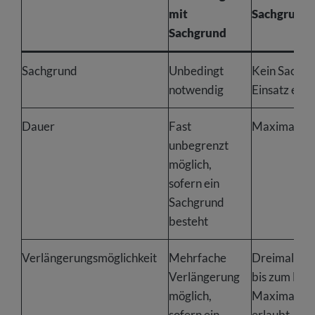
mit
Sachgrund
Sachgrund
Sachgrund
Unbedingt
Kein Sachgr
notwendig
Einsatz erfo
Dauer
Fast
Maximal zwe
unbegrenzt
möglich,
sofern ein
Sachgrund
besteht
Verlängerungsmöglichkeit
Mehrfache
Dreimalige 
Verlängerung
bis zum Err
möglich,
Maximalbef
sofern ein
erlaubt