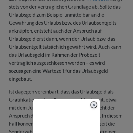
stets von der vertraglichen Grundlage ab. Sollte das
Urlaubsgeld zum Beispiel unmittelbar an die
Gewährung des Urlaubs bzw. des Urlaubsentgelts
anknüpfen, entsteht auch der Anspruch auf
Urlaubsgeld erst dann, wenn der Urlaub bzw. das
Urlaubsentgelt tatsächlich gewährt wird. Auch kann
das Urlaubsgeld im Rahmen der Probezeit
vertraglich ausgeschlossen werden – es wird
sozusagen eine Wartezeit für das Urlaubsgeld
eingebaut.
Ist dagegen vereinbart, dass das Urlaubsgeld als
Gratifikation in der allgemeinen Urlaubszeit, etwa
×
mit dem Juli-Gehalt, ausgezahlt wird, besteht der
Anspruch darauf ohne Urlaubsgewährung. In diesem
Fall können auch Mitarbeiter in der Probezeit die
Sonderzahlung verlangen. Insbesondere bei einer