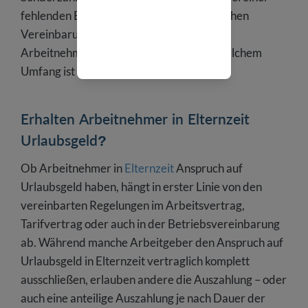
fehlenden Einschränkung in der vertraglichen
Vereinbarung steht das Urlaubsgeld auch
Arbeitnehmern in der Probezeit zu – in welchem
Umfang ist individuell zu prüfen.
Erhalten Arbeitnehmer in Elternzeit
Urlaubsgeld?
Ob Arbeitnehmer in
Elternzeit
Anspruch auf
Urlaubsgeld haben, hängt in erster Linie von den
vereinbarten Regelungen im Arbeitsvertrag,
Tarifvertrag oder auch in der Betriebsvereinbarung
ab. Während manche Arbeitgeber den Anspruch auf
Urlaubsgeld in Elternzeit vertraglich komplett
ausschließen, erlauben andere die Auszahlung – oder
auch eine anteilige Auszahlung je nach Dauer der