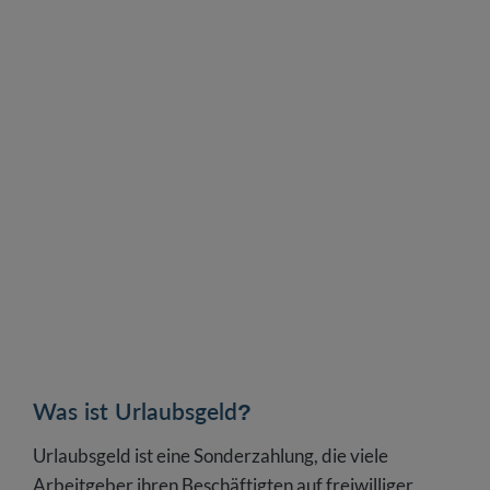
Erkrankung Urlaubsgeld?
Ist das Urlaubsgeld steuer- und abgabenpflichtig?
FAQ – alle Antworten zum Urlaubsgeld
Was ist Urlaubsgeld?
Urlaubsgeld ist eine Sonderzahlung, die viele
Arbeitgeber ihren Beschäftigten auf freiwilliger