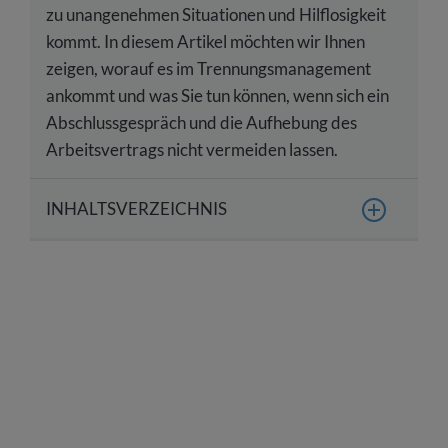
zu unangenehmen Situationen und Hilflosigkeit
kommt. In diesem Artikel möchten wir Ihnen
zeigen, worauf es im Trennungsmanagement
ankommt und was Sie tun können, wenn sich ein
Abschlussgespräch und die Aufhebung des
Arbeitsvertrags nicht vermeiden lassen.
INHALTSVERZEICHNIS
Trennungsmanagement – Was bedeutet das?
Worauf kommt es im Abschlussgespräch an?
Checkliste für gutes Trennungsmanagement
Outplacement – Eine Lösung bei zu vielen
Mitarbeitern?
Trennungskultur: Ein fester Bestandteil in