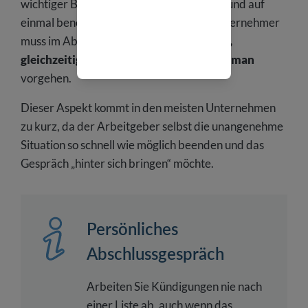
wichtiger Bestandteil des Unternehmens und auf
einmal benötigt ,an ihn nicht mehr. Ein Unternehmer
muss im Abschlussgespräch
professionell,
gleichzeitig aber auch emotional und human
vorgehen.
Dieser Aspekt kommt in den meisten Unternehmen
zu kurz, da der Arbeitgeber selbst die unangenehme
Situation so schnell wie möglich beenden und das
Gespräch „hinter sich bringen“ möchte.
Persönliches
Abschlussgespräch
Arbeiten Sie Kündigungen nie nach
einer Liste ab, auch wenn das