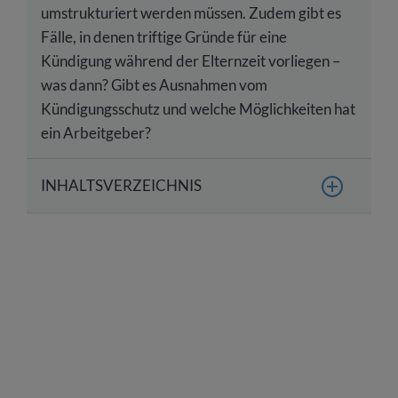
umstrukturiert werden müssen. Zudem gibt es
Fälle, in denen triftige Gründe für eine
Kündigung während der Elternzeit vorliegen –
was dann? Gibt es Ausnahmen vom
Kündigungsschutz und welche Möglichkeiten hat
ein Arbeitgeber?
INHALTSVERZEICHNIS
Grundlegendes: Ist eine Kündigung in der
Elternzeit erlaubt?
Welchen Kündigungsschutz genießen
Arbeitnehmer während der Elternzeit?
In welchen Fällen ist eine Kündigung in Elternzeit
aus rechtlicher Sicht möglich?
Genehmigung zur Kündigung in Elternzeit: In