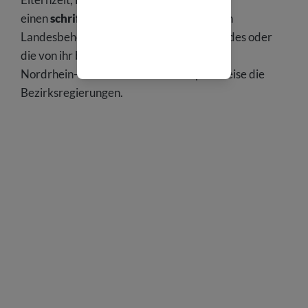
einen
schriftlichen Antrag
bei der oberen
Landesbehörde des jeweiligen Bundeslandes oder
die von ihr bestimmten Stelle zu stellen. In
Nordrhein-Westfalen sind das beispielsweise die
Bezirksregierungen.