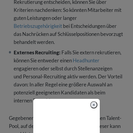
Rekrutierung entscheiden, können Sie über
Kriterien nachdenken: So könnten Mitarbeiter mit
guten Leistungen oder langer
Betriebszugehörigkeit
bei Entscheidungen über
das Nachrücken auf Schlüsselpositionen bevorzugt
behandelt werden.
Externes Recruiting:
Falls Sie extern rekrutieren,
können Sie entweder einen
Headhunter
engagieren oder selbst durch Stellenanzeigen
und Personal-Recruiting aktiv werden. Der Vorteil
davon: In aller Regel eine größere Auswahl an
potenziell geeigneten Kandidaten als beim
internen Recruiting.
×
Gegebenenfalls haben Sie auch bereits einen Talent-
Pool, auf den Sie zurückgreifen können. Dieser kann