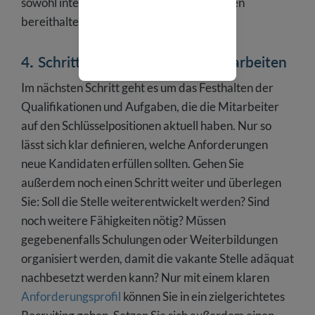
sowohl interne als auch externe Kandidaten
bereithalten.
4. Schritt: Anforderungsprofil erarbeiten
Im nächsten Schritt geht es um das Festhalten der
Qualifikationen und Aufgaben, die die Mitarbeiter
auf den Schlüsselpositionen aktuell haben. Nur so
lässt sich klar definieren, welche Anforderungen
neue Kandidaten erfüllen sollten. Gehen Sie
außerdem noch einen Schritt weiter und überlegen
Sie: Soll die Stelle weiterentwickelt werden? Sind
noch weitere Fähigkeiten nötig? Müssen
gegebenenfalls Schulungen oder Weiterbildungen
organisiert werden, damit die vakante Stelle adäquat
nachbesetzt werden kann? Nur mit einem klaren
Anforderungsprofil
können Sie in ein zielgerichtetes