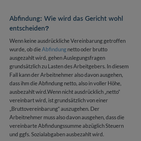
Abfindung: Wie wird das Gericht wohl
entscheiden?
Abfindung: Wie wird das Gericht wohl
Zahlung einer Abfindung ist nicht verpflichtend
entscheiden?
Abfindung: Passen Sie bei der Verhandlung der
Wenn keine ausdrückliche Vereinbarung getroffen
Abfindung auf
wurde, ob die
Abfindung
netto oder brutto
ausgezahlt wird, gehen Auslegungsfragen
grundsätzlich zu Lasten des Arbeitgebers. In diesem
Fall kann der Arbeitnehmer also davon ausgehen,
dass ihm die Abfindung netto, also in voller Höhe,
ausbezahlt wird.Wenn nicht ausdrücklich „netto“
vereinbart wird, ist grundsätzlich von einer
„Bruttovereinbarung“ auszugehen. Der
Arbeitnehmer muss also davon ausgehen, dass die
vereinbarte Abfindungssumme abzüglich Steuern
und ggfs. Sozialabgaben ausbezahlt wird.