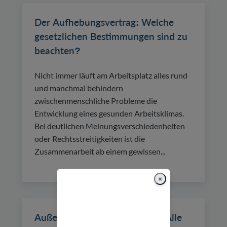
Der Aufhebungsvertrag: Welche
gesetzlichen Bestimmungen sind zu
beachten?
Nicht immer läuft am Arbeitsplatz alles rund
und manchmal behindern
zwischenmenschliche Probleme die
Entwicklung eines gesunden Arbeitsklimas.
Bei deutlichen Meinungsverschiedenheiten
oder Rechtsstreitigkeiten ist die
Zusammenarbeit ab einem gewissen...
×
Außerordentliche Kündigung: Alle