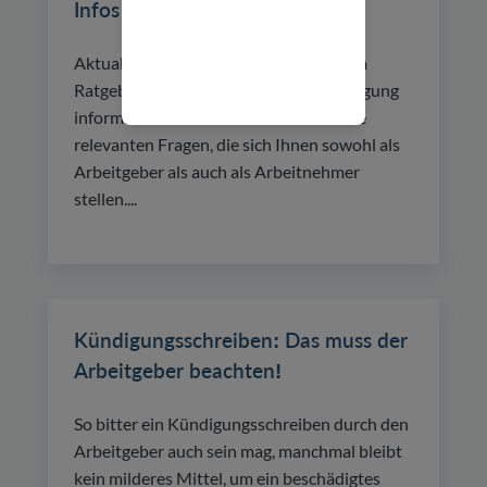
Infos auf einen Blick
Aktualisiert am 26.04.2024: In unserem
Ratgeber zur außerordentlichen Kündigung
informieren wir Sie umfassend über alle
relevanten Fragen, die sich Ihnen sowohl als
Arbeitgeber als auch als Arbeitnehmer
stellen....
Kündigungsschreiben: Das muss der
Arbeitgeber beachten!
So bitter ein Kündigungsschreiben durch den
Arbeitgeber auch sein mag, manchmal bleibt
kein milderes Mittel, um ein beschädigtes