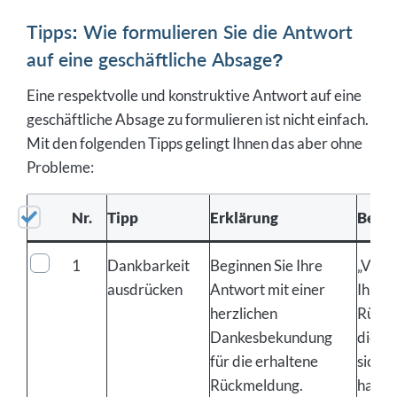
Tipps: Wie formulieren Sie die Antwort
auf eine geschäftliche Absage?
Eine respektvolle und konstruktive Antwort auf eine
geschäftliche Absage zu formulieren ist nicht einfach.
Mit den folgenden Tipps gelingt Ihnen das aber ohne
Probleme:
Nr.
Tipp
Erklärung
Beisp
1
Dankbarkeit
Beginnen Sie Ihre
„Viele
ausdrücken
Antwort mit einer
Ihre 
herzlichen
Rückm
Dankesbekundung
die Ze
für die erhaltene
sich 
Rückmeldung.
haben