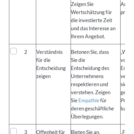
Zeigen Sie
Angeb
Wertschätzung für
prüfen
die investierte Zeit
und das Interesse an
Ihrem Angebot.
2
Verständnis
Betonen Sie, dass
„Wir 
für die
Sie die
vollst
Entscheidung
Entscheidung des
Entsc
zeigen
Unternehmens
verst
respektieren und
sie au
verstehen. Zeigen
gesch
Sie
Empathie
für
Priori
deren geschäftliche
basier
Überlegungen.
3
Offenheit für
Bieten Sie an,
„Falls