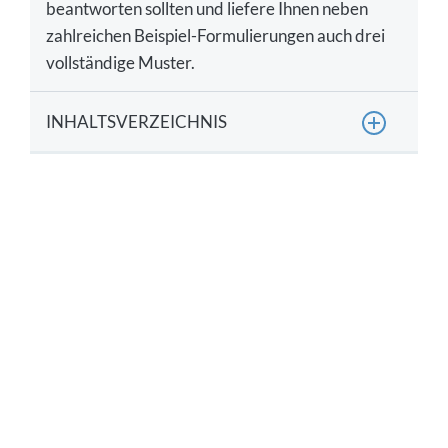
beantworten sollten und liefere Ihnen neben
zahlreichen Beispiel-Formulierungen auch drei
vollständige Muster.
INHALTSVERZEICHNIS
Warum sollten Sie auf eine geschäftliche Absage
antworten?
Tipps: Wie formulieren Sie die Antwort auf eine
geschäftliche Absage?
Inhalt: Wie sollten Sie die Antwort auf eine
geschäftliche Absage aufbauen?
Muster-Formulierungen für die Antwort auf eine
geschäftliche Absage
Muster 1: Professionelle Antwort auf Absage
Muster 2: Kurze Antwort auf Angebotsabsage