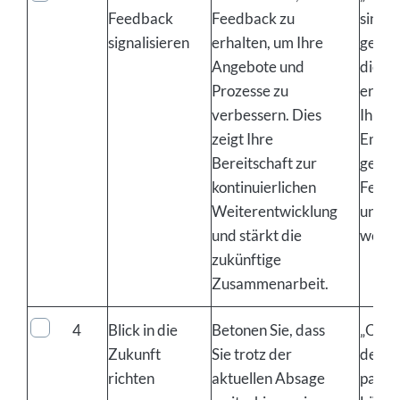
Feedback
Feedback zu
sind,
signalisieren
erhalten, um Ihre
gerne
Angebote und
die G
Prozesse zu
erfahr
verbessern. Dies
Ihrer
zeigt Ihre
Entsc
Bereitschaft zur
geführ
kontinuierlichen
Feedba
Weiterentwicklung
uns ä
und stärkt die
wertvo
zukünftige
Zusammenarbeit.
4
Blick in die
Betonen Sie, dass
„Obwo
Zukunft
Sie trotz der
derzei
richten
aktuellen Absage
passe