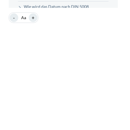
Wie wird das Datum nach DIN 5008
formuliert?
-
+
Aa
Wie wird die Anrede nach DIN 5008 gestaltet?
Welche Seitenränder sind nach der DIN 5008
einzuhalten?
Welche Schriftarten und Schriftgröße
empfiehlt die DIN 5008?
Welche Leerzeilen/Abstände sind einzuhalten?
Wie erfolgt die Gestaltung der Unterschrift
nach der DIN 5008?
Checkliste: Weitere Empfehlungen der DIN
5008 auf einen Blick
Sind die Regeln der DIN 5008 für Betriebe
verpflichtend?