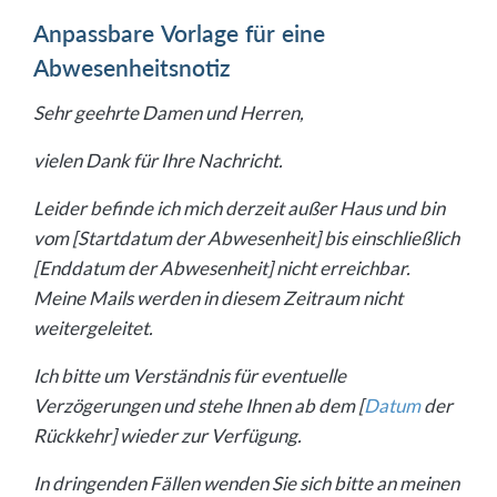
erstellen?
Anpassbare Vorlage für eine
Welche Fehler gilt es bei Abwesenheitsnotizen zu
Abwesenheitsnotiz
vermeiden?
Sehr geehrte Damen und Herren,
vielen Dank für Ihre Nachricht.
Leider befinde ich mich derzeit außer Haus und bin
vom [Startdatum der Abwesenheit] bis einschließlich
[Enddatum der Abwesenheit] nicht erreichbar.
Meine Mails werden in diesem Zeitraum nicht
weitergeleitet.
Ich bitte um Verständnis für eventuelle
Verzögerungen und stehe Ihnen ab dem [
Datum
der
Rückkehr] wieder zur Verfügung.
In dringenden Fällen wenden Sie sich bitte an meinen