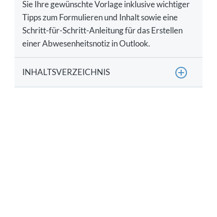
Sie Ihre gewünschte Vorlage inklusive wichtiger
Tipps zum Formulieren und Inhalt sowie eine
Schritt-für-Schritt-Anleitung für das Erstellen
einer Abwesenheitsnotiz in Outlook.
INHALTSVERZEICHNIS
Anpassbare Vorlage für eine Abwesenheitsnotiz
Muster für Abwesenheitsnotiz bei Krankheit
Muster für Abwesenheitsnotiz bei Urlaub
Muster für Abwesenheitsnotiz bei Mutterschutz
oder Elternzeit
Muster für Abwesenheitsnotiz bei Teilzeitarbeit
Muster für Abwesenheitsnotiz bei Workshop,
Schulungen oder Konferenzen