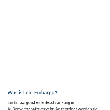
Das Internal Compliance Program (ICP) als
Haftungsschutz für die Geschäftsführung
Was ist ein Embargo?
Ein Embargo ist eine Beschränkung im
Außenwirtschaftsverkehr. Angeordnet werden sie