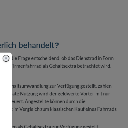
rlich behandelt?
ächst die Frage entscheidend, ob das Dienstrad in Form
×
 das Firmenfahrrad als Gehaltsextra betrachtet wird.
er Gehaltsumwandlung zur Verfügung gestellt, zahlen
ie private Nutzung wird der geldwerte Vorteil mit nur
versteuert. Angestellte können durch die
ozent im Vergleich zum klassischen Kauf eines Fahrrads
nehmen als Gehaltsextra zur Verfügung gestellt,