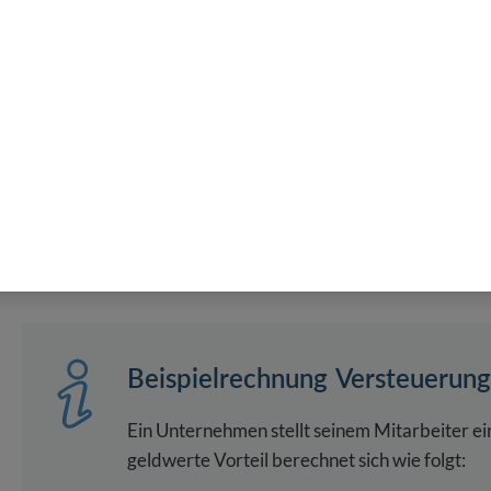
übernimmt der Arbeitgeber die vollen Kosten für das Fah
Geldwerter Vorteil beim Firmenfahrrad 
Für die private Nutzung von Fahrrädern muss in vielen Fäll
beträgt seit 2020 nur noch 0,25 Prozent des Listenpreises
2018).
Der geldwerte Vorteil ist Teil des steuerpflichtigen Arbeit
sowie den Sozialversicherungsbeiträgen.
Beispielrechnung Versteuerun
Ein Unternehmen stellt seinem Mitarbeiter e
geldwerte Vorteil berechnet sich wie folgt: