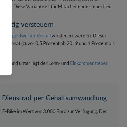
rrad. Diese Variante ist für Mitarbeitende steuerfrei.
richtig versteuern
en ein
geldwerter Vorteil
versteuert werden. Dieser
 pro Monat (zuvor 0,5 Prozent ab 2019 und 1 Prozent bis
slohns und unterliegt der Lohn- und
Einkommensteuer
g Dienstrad per Gehaltsumwandlung
in E-Bike im Wert von 3.000 Euro zur Verfügung. Der