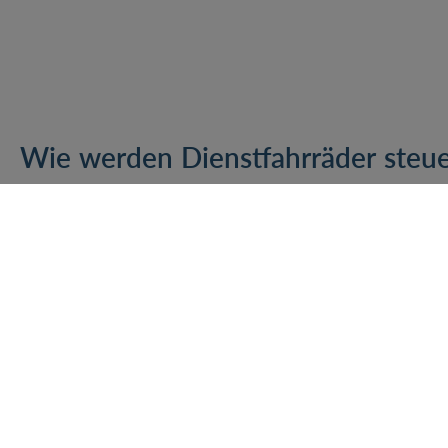
Wie werden Dienstfahrräder steue
Bei der steuerlichen Behandlung von Firmenrädern ist zun
einer Gehaltsumwandlung zur Verfügung gestellt wird oder
Folgende steuerlichen Folgen ergeben sich daraus:
Dienstrad als Gehaltsumwandlung:
Wird ein Fahrrad p
Angestellte die Monatsraten aus ihrem Bruttolohn. Für d
noch 0,25 Prozent der unverbindlichen Preisempfehlung 
Gehaltsumwandlung durch den Steuervorteil bis zu 40 Pr
sparen.
Firmenrad als Gehaltsextra:
Wird ein E-Bike vom Unter