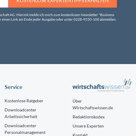
KOSTENLOSE EXPERTENTIPPS ERHALTEN
tschaft AG. Hiermit melde ich mich zum kostenlosen Newsletter "Business
über einen Link am Ende jeder Ausgabe oder unter 0228-9550-100 abmelden.
Service
Kostenlose Ratgeber
Über
Wirtschaftswissen.de
Downloadcenter
Arbeitssicherheit
Redaktionskodex
Downloadcenter
Unsere Experten
Personalmanagement
Kontakt