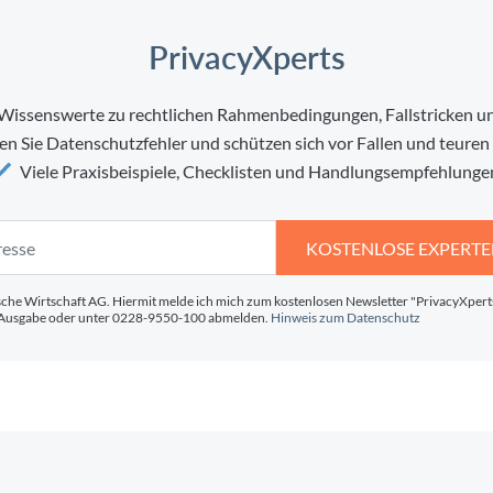
PrivacyXperts
 Wissenswerte zu rechtlichen Rahmenbedingungen, Fallstricken un
en Sie Datenschutzfehler und schützen sich vor Fallen und teur
Viele Praxisbeispiele, Checklisten und Handlungsempfehlunge
KOSTENLOSE EXPERTE
sche Wirtschaft AG. Hiermit melde ich mich zum kostenlosen Newsletter "PrivacyXperts"
r Ausgabe oder unter 0228-9550-100 abmelden.
Hinweis zum Datenschutz