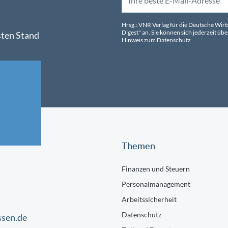
Hrsg.: VNR Verlag für die Deutsche Wir
Digest" an. Sie können sich jederzeit 
sten Stand
Hinweis zum Datenschutz
Themen
Finanzen und Steuern
Personalmanagement
Arbeitssicherheit
Datenschutz
ssen.de