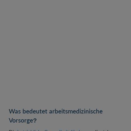
Wer bezahlt die arbeitsmedizinischen
Untersuchungen?
Wie läuft eine arbeitsmedizinische Vorsorge ab?
Die arbeitsmedizinischen Untersuchungen im
Detail
FAQ zur arbeitsmedizinischen Vorsorge
Was bedeutet arbeitsmedizinische
Vorsorge?