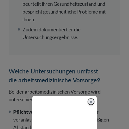
beurteilt ihren Gesundheitszustand und
bespricht gesundheitliche Probleme mit
ihnen.
Zudem dokumentiert er die
Untersuchungsergebnisse.
Welche Untersuchungen umfasst
die arbeitsmedizinische Vorsorge?
Bei der arbeitsmedizinischen Vorsorge wird
unterschieden zwischen:
×
Pflichtvorsorge:
Muss vom Arbeitgeber
veranlasst werden, und zwar in regelmäßigen
Abständen.