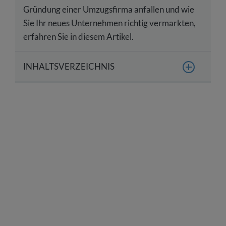
Gründung einer Umzugsfirma anfallen und wie
Sie Ihr neues Unternehmen richtig vermarkten,
erfahren Sie in diesem Artikel.
INHALTSVERZEICHNIS
Was ist ein Umzugsunternehmen?
Was sind die Voraussetzungen für die Gründung
eines Umzugsunternehmens?
Wie gründen Sie ein Umzugsunternehmen?
Welche Leistungen sollten Ihr
Umzugsunternehmen anbieten?
Welche Kosten fallen für ein
Umzugsunternehmen an?
Welche Nachteile hat ein eigenes