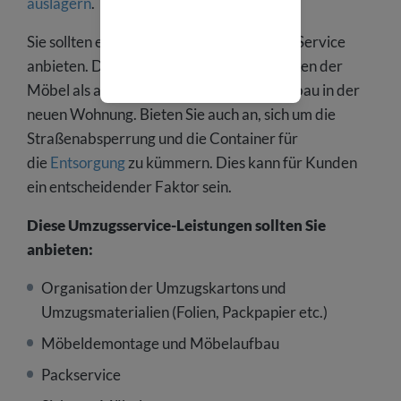
auslagern
.
Sie sollten einen möglichst ganzheitlichen Service
anbieten. Dazu gehört sowohl das Einpacken der
Möbel als auch das Verladen und der Aufbau in der
neuen Wohnung. Bieten Sie auch an, sich um die
Straßenabsperrung und die Container für
die
Entsorgung
zu kümmern. Dies kann für Kunden
ein entscheidender Faktor sein.
Diese Umzugsservice-Leistungen sollten Sie
anbieten:
Organisation der Umzugskartons und
Umzugsmaterialien (Folien, Packpapier etc.)
Möbeldemontage und Möbelaufbau
Packservice