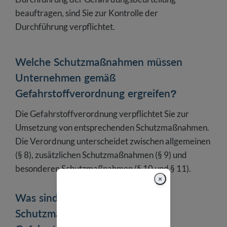
beauftragen, sind Sie zur Kontrolle der
Durchführung verpflichtet.
Welche Schutzmaßnahmen müssen
Unternehmen gemäß
Gefahrstoffverordnung ergreifen?
Die Gefahrstoffverordnung verpflichtet Sie zur
Umsetzung von entsprechenden Schutzmaßnahmen.
Die Verordnung unterscheidet zwischen allgemeinen
(§ 8), zusätzlichen Schutzmaßnahmen (§ 9) und
besonderen Schutzmaßnahmen (§ 10 und § 11).
×
Was sind die allgemeinen
Schutzmaßnahmen der