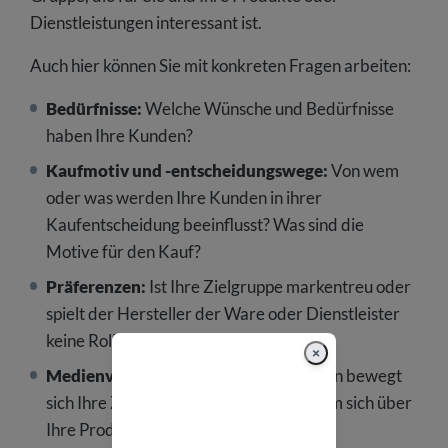
Dienstleistungen interessant ist.
Auch hier können Sie mit konkreten Fragen arbeiten:
Bedürfnisse:
Welche Wünsche und Bedürfnisse
haben Ihre Kunden?
Kaufmotiv und -entscheidungswege:
Von wem
oder was werden Ihre Kunden in ihrer
Kaufentscheidung beeinflusst? Was sind die
Motive für den Kauf?
Präferenzen:
Ist Ihre Zielgruppe markentreu oder
spielt der Hersteller der Ware oder Dienstleister
keine Rolle?
×
Medienverhalten:
Auf welchen Kanälen bewegt
sich Ihre Zielgruppe, welche nutzt sie, um sich über
Ihre Produkte zu informieren?