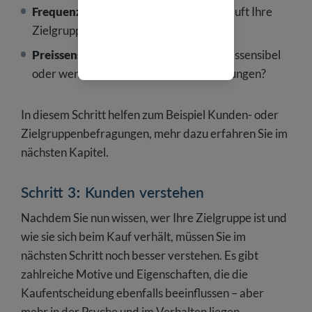
Frequenz und Kanal:
Wie oft und wo kauft Ihre
Zielgruppe?
Preissensibilität:
Sind Ihre Kunden preissensibel
oder weniger anfällig für Preisschwankungen?
In diesem Schritt helfen zum Beispiel Kunden- oder
Zielgruppenbefragungen, mehr dazu erfahren Sie im
nächsten Kapitel.
Schritt 3: Kunden verstehen
Nachdem Sie nun wissen, wer Ihre Zielgruppe ist und
wie sie sich beim Kauf verhält, müssen Sie im
nächsten Schritt noch besser verstehen. Es gibt
zahlreiche Motive und Eigenschaften, die die
Kaufentscheidung ebenfalls beeinflussen – aber
mehr in der Psyche und im Verhalten liegen.