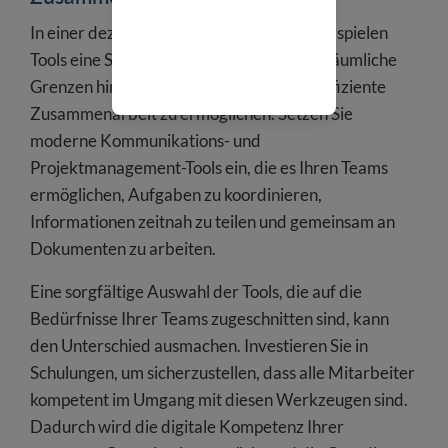
In einer dezentral geführten Organisation spielen
Tools eine Schlüsselrolle, um Teams über räumliche
Grenzen hinweg zu verbinden und eine effiziente
Zusammenarbeit zu ermöglichen. Setzen Sie
moderne Kommunikations- und
Projektmanagement-Tools ein, die es Ihren Teams
ermöglichen, Aufgaben zu koordinieren,
Informationen zeitnah zu teilen und gemeinsam an
Dokumenten zu arbeiten.
Eine sorgfältige Auswahl der Tools, die auf die
Bedürfnisse Ihrer Teams zugeschnitten sind, kann
den Unterschied ausmachen. Investieren Sie in
Schulungen, um sicherzustellen, dass alle Mitarbeiter
kompetent im Umgang mit diesen Werkzeugen sind.
Dadurch wird die digitale Kompetenz Ihrer