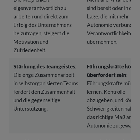
eigenverantwortlich zu
sind bereit oder in der
arbeiten und direkt zum
Lage, die mit mehr
Erfolg des Unternehmens
Autonomie verbunden
beizutragen, steigert die
Verantwortlichkeiten z
Motivation und
übernehmen.
Zufriedenheit.
Stärkung des Teamgeistes
:
Führungskräfte könn
Die enge Zusammenarbeit
überfordert sein
:
in selbstorganisierten Teams
Führungskräfte müsse
fördert den Zusammenhalt
lernen, Kontrolle
und die gegenseitige
abzugeben, und könne
Unterstützung.
Schwierigkeiten haben,
das richtige Maß an
Autonomie zu gewähre