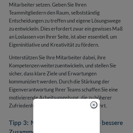
Mitarbeiter setzen. Geben Sie Ihren
Teammitgliedern den Raum, selbstständig
Entscheidungen zu treffen und eigene Lösungswege
zu entwickeln. Dies erfordert zwar ein gewisses Maß
an Loslassen von Ihrer Seite, ist aber essentiell, um
Eigeninitiative und Kreativität zu fördern.
Unterstützen Sie Ihre Mitarbeiter dabei, ihre
Kompetenzen weiterzuentwickeln, und stellen Sie
sicher, dass klare Ziele und Erwartungen
kommuniziert werden. Durch die Stärkung der
Eigenverantwortung Ihrer Teams schaffen Sie eine
motivierende Arbeitsumgebung, die zu höherer
×
Zufriedenheit und besseren Leistungen führt.
Tipp 3: Nutzen Sie Tools für eine bessere
Zusammenarbeit