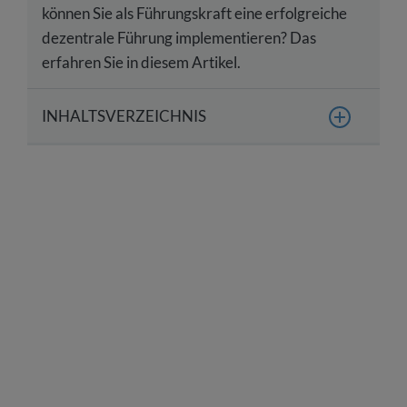
können Sie als Führungskraft eine erfolgreiche
dezentrale Führung implementieren? Das
erfahren Sie in diesem Artikel.
INHALTSVERZEICHNIS
Was versteht man unter dezentraler Führung?
Was sind Vor- und Nachteile der dezentralen
Führung?
3 Tipps: So etablieren Sie eine erfolgreiche
dezentrale Führung