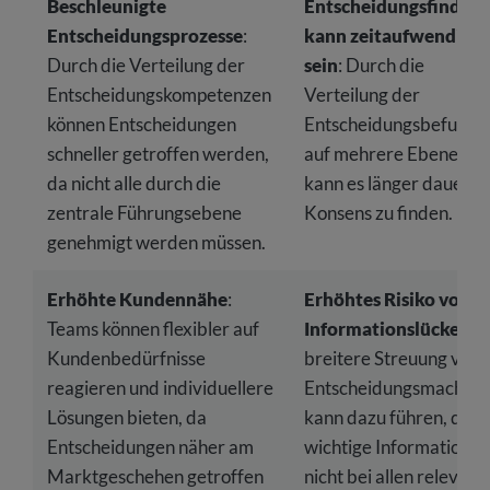
Beschleunigte
Entscheidungsfindun
Entscheidungsprozesse
:
kann zeitaufwendig
Durch die Verteilung der
sein
: Durch die
Entscheidungskompetenzen
Verteilung der
können Entscheidungen
Entscheidungsbefugnis
schneller getroffen werden,
auf mehrere Ebenen
da nicht alle durch die
kann es länger dauern,
zentrale Führungsebene
Konsens zu finden.
genehmigt werden müssen.
Erhöhte Kundennähe
:
Erhöhtes Risiko von
Teams können flexibler auf
Informationslücken
: 
Kundenbedürfnisse
breitere Streuung von
reagieren und individuellere
Entscheidungsmacht
Lösungen bieten, da
kann dazu führen, dass
Entscheidungen näher am
wichtige Informationen
Marktgeschehen getroffen
nicht bei allen relevant