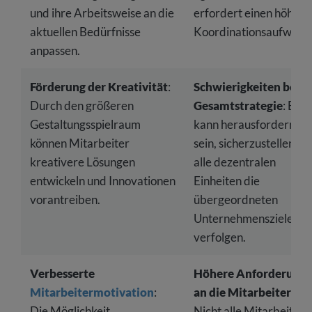
und ihre Arbeitsweise an die
erfordert einen höhere
aktuellen Bedürfnisse
Koordinationsaufwand
anpassen.
Förderung der Kreativität
:
Schwierigkeiten bei d
Durch den größeren
Gesamtstrategie
: Es
Gestaltungsspielraum
kann herausfordernd
können Mitarbeiter
sein, sicherzustellen, d
kreativere Lösungen
alle dezentralen
entwickeln und Innovationen
Einheiten die
vorantreiben.
übergeordneten
Unternehmensziele
verfolgen.
Verbesserte
Höhere Anforderung
Mitarbeitermotivation
:
an die Mitarbeiter
:
Die Möglichkeit,
Nicht alle Mitarbeiter