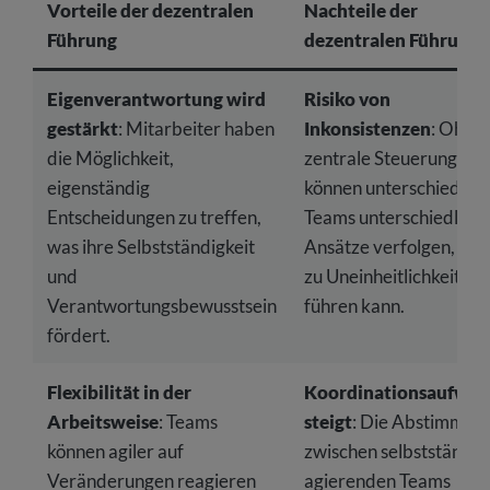
Vorteile der dezentralen
Nachteile der
Führung
dezentralen Führung
Eigenverantwortung wird
Risiko von
gestärkt
: Mitarbeiter haben
Inkonsistenzen
: Ohne
die Möglichkeit,
zentrale Steuerung
eigenständig
können unterschiedlich
Entscheidungen zu treffen,
Teams unterschiedlich
was ihre Selbstständigkeit
Ansätze verfolgen, was
und
zu Uneinheitlichkeit
Verantwortungsbewusstsein
führen kann.
fördert.
Flexibilität in der
Koordinationsaufwa
Arbeitsweise
: Teams
steigt
: Die Abstimmun
können agiler auf
zwischen selbstständig
Veränderungen reagieren
agierenden Teams