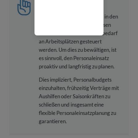
Planen Sie proaktiv
Im Weihnachtsgeschäft oder in den
Sommermonaten muss in diesen
Fällen ein erhöhter Personalbedarf
an Arbeitsplätzen gesteuert
werden. Um dies zu bewältigen, ist
es sinnvoll, den Personaleinsatz
proaktiv und langfristig zu planen.
Dies impliziert, Personalbudgets
einzuhalten, frühzeitig Verträge mit
Aushilfen oder Saisonkräften zu
schließen und insgesamt eine
flexible Personaleinsatzplanung zu
garantieren.