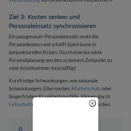
Ziel 3: Kosten senken und
Personaleinsatz synchronisieren
Ein passgenauer Personaleinsatz senkt die
Personalkosten und schafft Spielräume in
konjunkturellen Krisen. Durch eine korrekte
Personalplanung werden zu keinem Zeitpunkt zu
viele Arbeitnehmer beschäftigt.
Kurzfristige Schwankungen, wie saisonale
Schwankungen, Elternzeiten,
Mutterschutz
oder
längerfristige Krankheitsausfälle, können durch
×
Leiharbeit
oder Versetzungen reguliert werden.