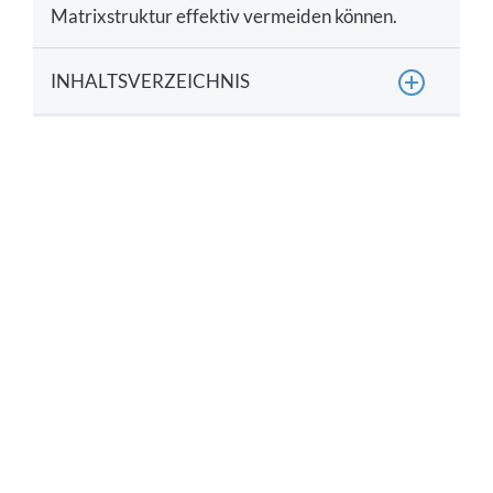
Matrixstruktur effektiv vermeiden können.
INHALTSVERZEICHNIS
Definition: Was ist ein Matrixmanager?
Was sind die Anforderungen an einen
Matrixmanager?
Was sind die Aufgaben eines Matrixmanagers?
Tipps: Wie können Matrixmanager Konflikte in
der Matrixorganisation vermeiden?