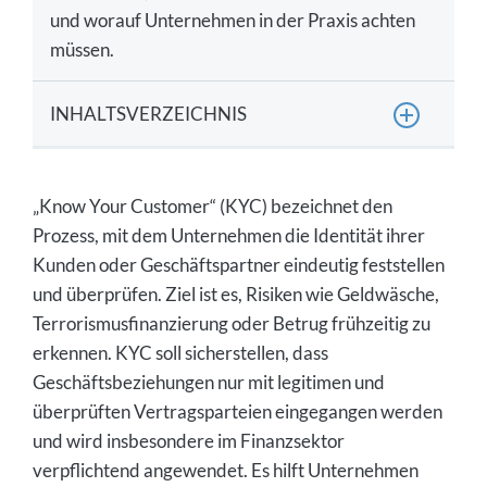
und worauf Unternehmen in der Praxis achten
müssen.
INHALTSVERZEICHNIS
Für welche Unternehmen ist Know Your
Customer verpflichtend?
„Know Your Customer“ (KYC) bezeichnet den
Rechtsgrundlagen von Know Your Customer und
Prozess, mit dem Unternehmen die Identität ihrer
Konsequenzen bei Missachtung
Kunden oder Geschäftspartner eindeutig feststellen
und überprüfen. Ziel ist es, Risiken wie Geldwäsche,
Know Your Customer-Strategien: Beispiele aus
der Praxis
Terrorismusfinanzierung oder Betrug frühzeitig zu
erkennen. KYC soll sicherstellen, dass
Wer wird im KYC-Prozess geprüft?
Geschäftsbeziehungen nur mit legitimen und
Fazit: Nutzen Sie Know Your Customer als
überprüften Vertragsparteien eingegangen werden
Schutz für Ihr Unternehmen
und wird insbesondere im Finanzsektor
verpflichtend angewendet. Es hilft Unternehmen