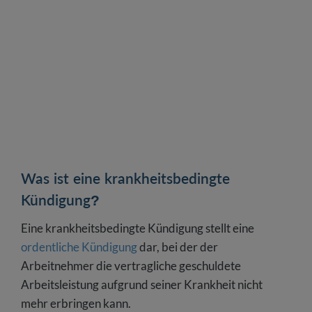
Ist eine krankheitsbedingte Kündigung
gegenüber Schwerbehinderten möglich?
Haben Arbeitnehmer bei einer
krankheitsbedingten Kündigung Anspruch auf
eine Abfindung?
Welchen Einfluss hat eine krankheitsbedingte
Kündigung auf das Arbeitslosengeld?
Muster für eine krankheitsbedingte Kündigung
Was ist eine krankheitsbedingte
Kündigung?
Eine krankheitsbedingte Kündigung stellt eine
ordentliche Kündigung
dar, bei der der
Arbeitnehmer die vertragliche geschuldete
Arbeitsleistung aufgrund seiner Krankheit nicht
mehr erbringen kann.