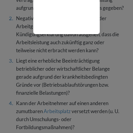
aufgrund Krankheit des Arbeitnehmers gegeben?
Negative Gesundheitsprognose: Kann der
Arbeitgeber zum Zeitpunkt der
Kündigungserklärung davon ausgehen, dass die
Arbeitsleistung auch zukünftig ganz oder
teilweise nicht erbracht werden kann?
Liegt eine erhebliche Beeinträchtigung
betrieblicher oder wirtschaftlicher Belange
gerade aufgrund der krankheitsbedingten
Gründe vor (Betriebsablaufstörungen bzw.
finanzielle Belastungen)?
Kann der Arbeitnehmer auf einen anderen
zumutbaren
Arbeitsplatz
versetzt werden (u. U.
durch Umschulungs- oder
Fortbildungsmaßnahmen)?