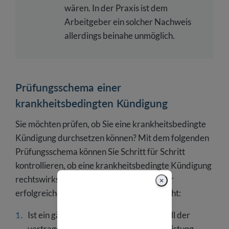
wären. In der Praxis ist dem
Arbeitgeber ein solcher Nachweis
allerdings beinahe unmöglich.
Prüfungsschema einer
krankheitsbedingten Kündigung
Sie möchten prüfen, ob Sie eine krankheitsbedingte
Kündigung durchsetzen können? Mit dem folgenden
Prüfungsschema können Sie Schritt für Schritt
kontrollieren, ob eine krankheitsbedingte Kündigung
rechtswirksam wäre oder die Gefahr einer
×
erfolgreichen
Kündigungsschutzklage
droht:
Ist ein gänzlicher oder teilweiser Ausfall der
vertragsmäßig geschuldeten Arbeitsleistung