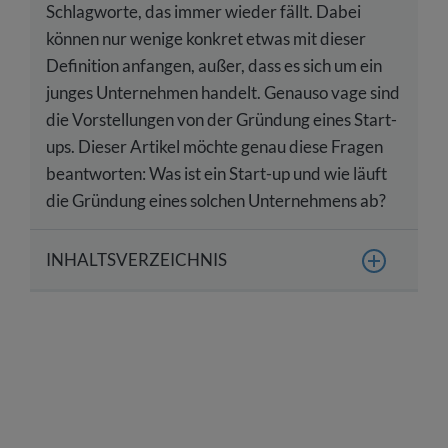
Schlagworte, das immer wieder fällt. Dabei
können nur wenige konkret etwas mit dieser
Definition anfangen, außer, dass es sich um ein
junges Unternehmen handelt. Genauso vage sind
die Vorstellungen von der Gründung eines Start-
ups. Dieser Artikel möchte genau diese Fragen
beantworten: Was ist ein Start-up und wie läuft
die Gründung eines solchen Unternehmens ab?
INHALTSVERZEICHNIS
Die Definition eines Start-ups
Der Gründungsprozess – der Weg von der
Geschäftsidee zum Start-up-Unternehmen
Die passende Firmierung für das Start-up finden
Die eigene Webseite – das Aushängeschild eines