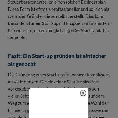
Steuerberater erstellen einen solchen Businessplan.
Diese Form ist oftmals professioneller und solider, als
wenn der Gründer diesen selbst erstellt. Dies kann
besonders für ein Start-up mit knappen Finanzmitteln
hilfreich sein, um ein möglichst großes Startkapital zu
sammeln.
Fazit: Ein Start-up gründen ist einfacher
als gedacht
Die Gründung eines Start-ups ist weniger kompliziert,
als viele denken. Die einzelnen Schritte sind fest
vorgegeben und professionelle Hilfe gibt es von
×
vielen Seiten. Zu den wichtigsten Punkten auf dem
Weg zum erfolgreichen Start-up zählen die Wahl der
Firmierung, die Organisation der Finanzen sowie die
digitale Aufstellung – und natürlich eine innovative