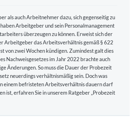
er als auch Arbeitnehmer dazu, sich gegenseitig zu
t haben Arbeitgeber und sein Personalmanagement
itarbeiters überzeugen zu können. Erweist sich der
er Arbeitgeber das Arbeitsverhältnis gemäß § 622
ist von zwei Wochen kündigen. Zumindest galt dies
des Nachweisgesetzes im Jahr 2022 brachte auch
htige Änderungen. So muss die Dauer der Probezeit
esetz neuerdings verhältnismäßig sein. Doch was
in einem befristeten Arbeitsverhältnis dauern darf
n ist, erfahren Sie in unserem Ratgeber „Probezeit