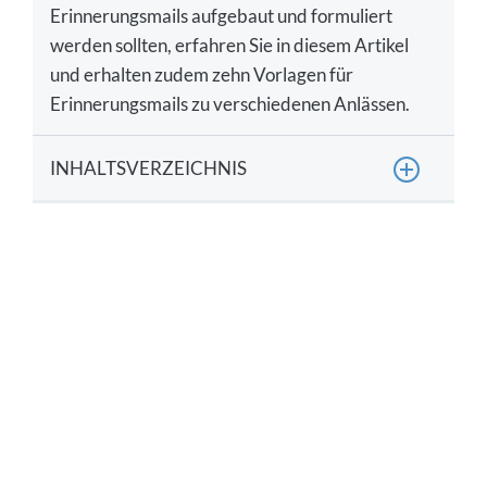
Erinnerungsmails aufgebaut und formuliert
werden sollten, erfahren Sie in diesem Artikel
und erhalten zudem zehn Vorlagen für
Erinnerungsmails zu verschiedenen Anlässen.
INHALTSVERZEICHNIS
Erinnerungsmail im Geschäftsleben – eine
Definition
Welche Anlässe für Erinnerungsmails gibt es?
11 Tipps: Wie sollten Erinnerungsmails
formuliert werden?
Aufbau von Erinnerungsmails – Betreff,
Einleitung und Schluss
Vorlagen für Erinnerungsmails – 10 Muster &
Beispiele für verschiedene Anlässe